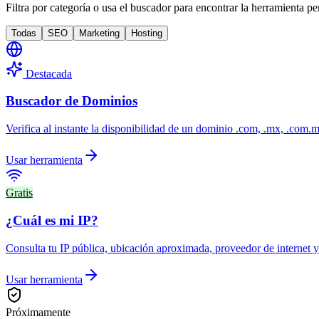
Filtra por categoría o usa el buscador para encontrar la herramienta p
Todas
SEO
Marketing
Hosting
Destacada
Buscador de Dominios
Verifica al instante la disponibilidad de un dominio .com, .mx, .com.
Usar herramienta
Gratis
¿Cuál es mi IP?
Consulta tu IP pública, ubicación aproximada, proveedor de internet y
Usar herramienta
Próximamente