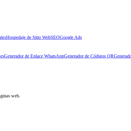
ales
Hospedaje de Sitio Web
SEO
Google Ads
les
Generador de Enlace WhatsApp
Generador de Códigos QR
Generad
áginas web.